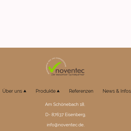
Über uns
Produkte
Referenzen
News & Infos
Am Schönebach 18,
D- 87637 Eisenberg,
info@noventec.de,