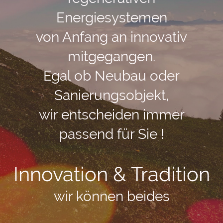
Energiesystemen
von Anfang an innovativ
mitgegangen.
Egal ob Neubau oder
Sanierungsobjekt,
wir entscheiden immer
passend für Sie !
Innovation & Tradition
wir können beides